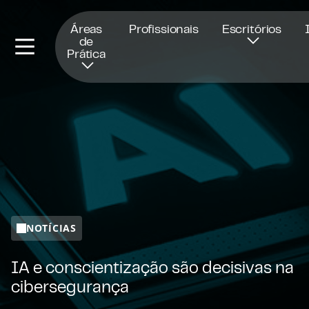
Abre numa nova janela
Áreas
Profissionais
Escritórios
de
Prática
NOTÍCIAS
IA e conscientização são decisivas na
cibersegurança