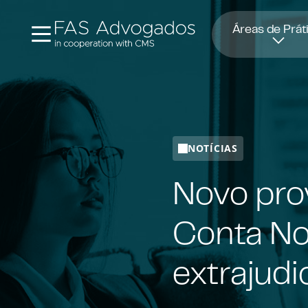
Abre numa nova janela
Áreas de Prát
NOTÍCIAS
Novo pro
Conta No
extrajudi