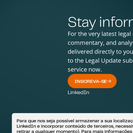
Stay info
For the very latest legal
commentary, and analy
delivered directly to yo
to the Legal Update sub
service now.
INSCREVA-SE
LinkedIn
Para que nos seja possível armazenar a sua localizaçã
LinkedIn e incorporar conteúdo de terceiros, neces
© FAS ADVOGADOS 2026
INFORMAÇ
retirar a qualquer momento). Para mais informações
CANAL DE