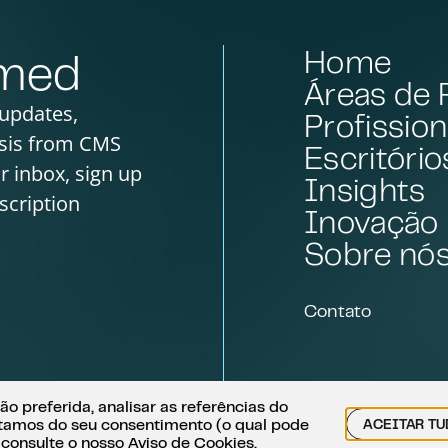
Home
rmed
Áreas de 
 updates,
Profission
sis from CMS
Escritório
ur inbox, sign up
Insights
scription
Inovação
Sobre nó
Contato
o preferida, analisar as referências do
sitamos do seu consentimento (o qual pode
ACEITAR T
ÕES JURÍDICAS
POLÍTICA DE PRIVACIDADE
POLÍTICA DE COOKIES
 consulte o nosso
Aviso de Cookies
.
 DENÚNCIAS DO FAS
CONTATO
MAPA DO SITE