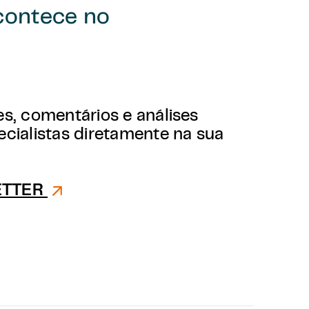
contece no
Voltar para a tabe
s, comentários e análises
cialistas diretamente na sua
ETTER