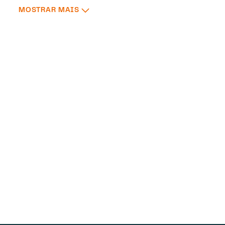
: FORMAÇÃO ACADÊMICA
MOSTRAR MAIS
Mercado de Trabalho e as Dificuldades Encontradas 
2020 —
Pós Graduação em Direito de Família e Su