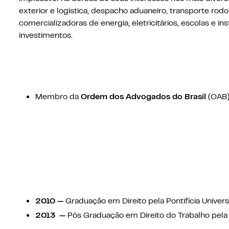
exterior e logística, despacho aduaneiro, transporte rodov
comercializadoras de energia, eletricitários, escolas e in
investimentos.
Membro da
Ordem dos Advogados do Brasil
(OAB
2010 —
Graduação em Direito pela Pontifícia Univer
2013 —
Pós Graduação em Direito do Trabalho pela P
(PUC/SP_ – COGEAE;Monografia sobre "A Lei de Cot