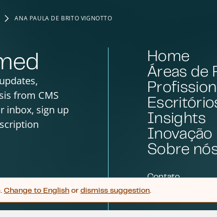
ANA PAULA DE BRITO VIGNOTTO
Home
rmed
Áreas de 
 updates,
Profission
sis from CMS
Escritório
ur inbox, sign up
Insights
scription
Inovação
Sobre nó
Contato
e.
Change to
English
or
dismiss suggestion
.