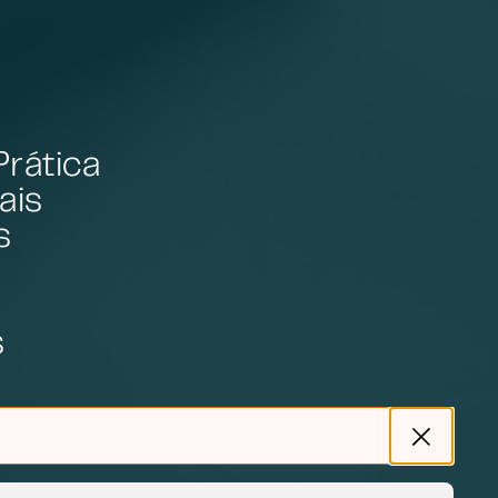
Prática
ais
s
s