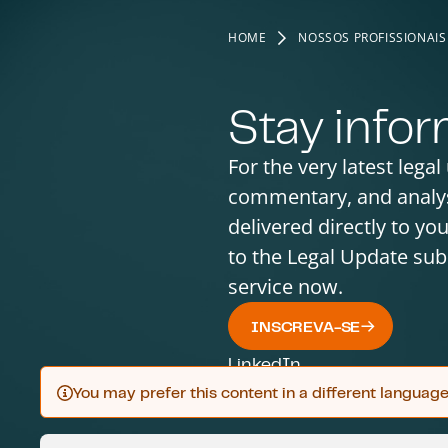
HOME
NOSSOS PROFISSIONAIS
Stay info
For the very latest legal
commentary, and analy
delivered directly to yo
to the Legal Update sub
service now.
INSCREVA-SE
LinkedIn
You may prefer this content in a different languag