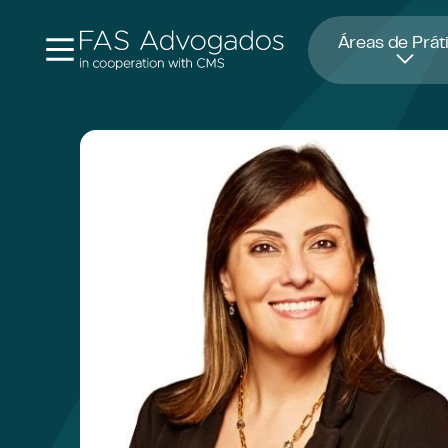
Abre numa nova janela
Áreas de Prát