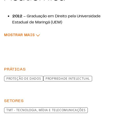
2012
– Graduação em Direito pela Universidade
Estadual de Maringá (UEM)
2016
– Pós-Graduação em Direito dos Contratos
: FORMAÇÃO ACADÊMICA
MOSTRAR MAIS
pela Escola de Direito de São Paulo da Fundação
Getúlio Vargas (FGV)
2020
- Pós-Graduação em Compliance Digital pela
Universidade Presbiteriana Mackenzie
PRÁTICAS
PROTEÇÃO DE DADOS
PROPRIEDADE INTELECTUAL
SETORES
TMT - TECNOLOGIA, MÍDIA E TELECOMUNICAÇÕES