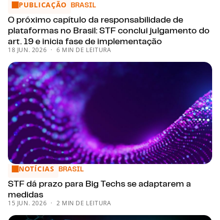
PUBLICAÇÃO
O próximo capítulo da responsabilidade de plataformas no B
BRASIL
O próximo capítulo da responsabilidade de
plataformas no Brasil: STF conclui julgamento do
art. 19 e inicia fase de implementação
18 JUN. 2026
6 MIN DE LEITURA
NOTÍCIAS
STF dá prazo para Big Techs se adaptarem a medidas
BRASIL
STF dá prazo para Big Techs se adaptarem a
medidas
15 JUN. 2026
2 MIN DE LEITURA