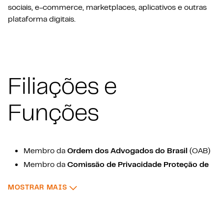
sociais, e-commerce, marketplaces, aplicativos e outras
plataforma digitais.
Filiações e
Funções
Membro da
Ordem dos Advogados do Brasil
(OAB)
Membro da
Comissão de Privacidade Proteção de
Dados, e Inteligência Artificial
(OAB/SP)
: FILIAÇÕES E FUNÇÕES
MOSTRAR MAIS
Membro da
International Association of Privacy
Professionals
(IAPP)