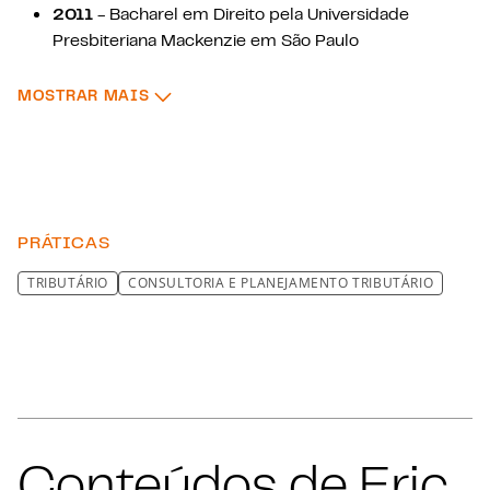
2011
- Bacharel em Direito pela Universidade
Presbiteriana Mackenzie em São Paulo
2014
– Pós-graduação em Direito Tributário pela
Fundação Getúlio Vargas de São Paulo
: FORMAÇÃO ACADÊMICA
MOSTRAR MAIS
2016
– Pós-graduação em Direito Tributário
Internacional pelo IBDT
PRÁTICAS
TRIBUTÁRIO
CONSULTORIA E PLANEJAMENTO TRIBUTÁRIO
Conteúdos de Eric