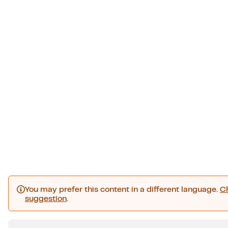
You may prefer this content in a different language.
C
suggestion
.