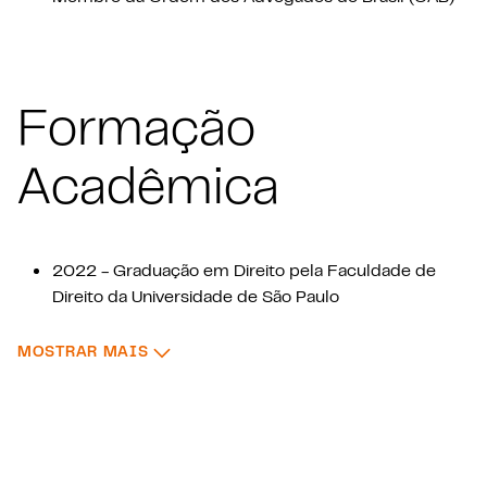
Formação
Acadêmica
2022 - Graduação em Direito pela Faculdade de
Direito da Universidade de São Paulo
2023 - Licence en Droit, pela Faculté de Droit de
: FORMAÇÃO ACADÊMICA
MOSTRAR MAIS
l'Université Jean Moulin 3
2025 - Doutorado em Direito, com foco em Direito e
Moeda, pela Faculdade de Direito da Universidade
de São Paulo