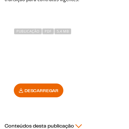
PUBLICAÇÃO
PDF
5,4 MB
FAS | Autoprodução de
energia no setor elétrico
brasileiro
DESCARREGAR
Conteúdos desta publicação