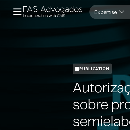
Opens in new window
Expertise
PUBLICATION
Autorizaç
sobre pr
semielab