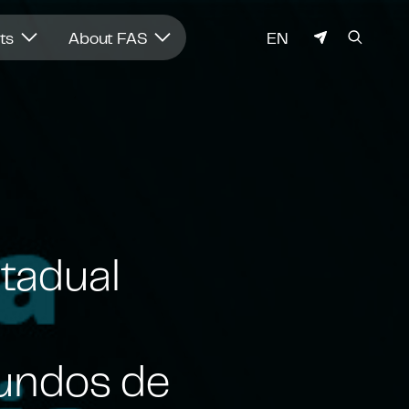
LANGUAGE
hts
About FAS
EN
stadual
fundos de