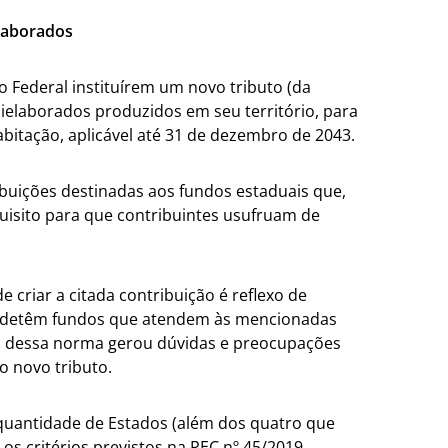
laborados
o Federal instituírem um novo tributo (da
ielaborados produzidos em seu território, para
abitação, aplicável até 31 de dezembro de 2043.
ibuições destinadas aos fundos estaduais que,
quisito para que contribuintes usufruam de
e criar a citada contribuição é reflexo de
ue detêm fundos que atendem às mencionadas
ual dessa norma gerou dúvidas e preocupações
o novo tributo.
quantidade de Estados (além dos quatro que
s critérios previstos na PEC nº 45/2019,