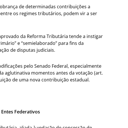
 cobrança de determinadas contribuições a
entre os regimes tributários, podem vir a ser
o aprovado da Reforma Tributária tende a instigar
imário” e “semielaborado” para fins da
ação de disputas judiciais.
odificações pelo Senado Federal, especialmente
da aglutinativa momentos antes da votação (art.
tituição de uma nova contribuição estadual.
s Entes Federativos
ibutária, aliada à vedação de concessão de