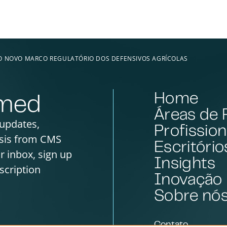
O NOVO MARCO REGULATÓRIO DOS DEFENSIVOS AGRÍCOLAS
Home
rmed
Áreas de 
 updates,
Profission
sis from CMS
Escritório
ur inbox, sign up
Insights
scription
Inovação
Sobre nó
Contato