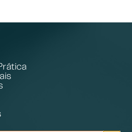
Prática
ais
s
s