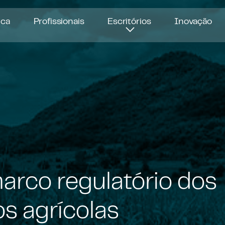
ica
Profissionais
Escritórios
Inovação
arco regulatório dos
s agrícolas