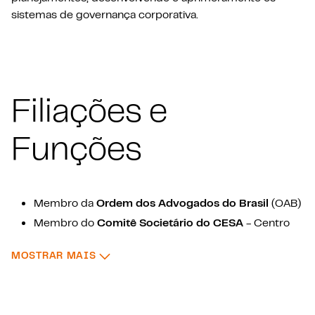
sistemas de governança corporativa.
Filiações e
Funções
Membro da
Ordem dos Advogados do Brasil
(OAB)
Membro do
Comitê Societário do CESA
- Centro
de Estudos das Sociedades de Advogados do Brasil
: FILIAÇÕES E FUNÇÕES
MOSTRAR MAIS
Membro do
Comitê de Mulheres
do FAS
Advogados