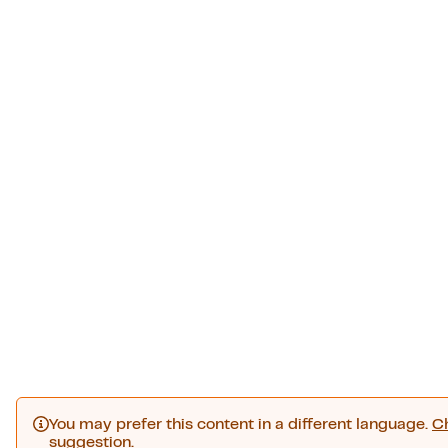
You may prefer this content in a different language.
C
suggestion
.