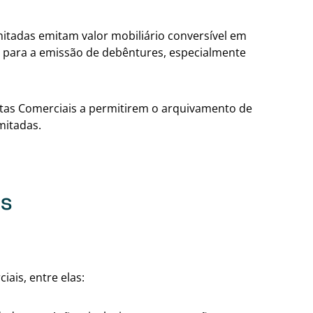
imitadas emitam valor mobiliário conversível em
al para a emissão de debêntures, especialmente
tas Comerciais a permitirem o arquivamento de
mitadas.
es
Voltar para a tabe
iais, entre elas: