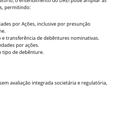
tório, o entendimento do DREI pode ampliar as
s, permitindo:
edades por Ações, inclusive por presunção
me.
o e transferência de debêntures nominativas.
iedades por ações.
o tipo de debênture.
em avaliação integrada societária e regulatória,