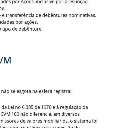
edades por Ações, inclusive por presunção
me.
o e transferência de debêntures nominativas.
iedades por ações.
o tipo de debênture.
CVM
Voltar para a tabe
não se esgota na esfera registral.
 da Lei no 6.385 de 1976 e à regulação da
 CVM 160 não diferencie, em diversos
issores de valores mobiliários, o sistema foi
ões como referência para emissão de