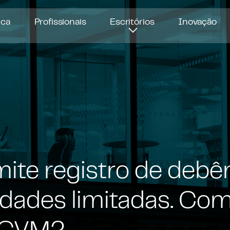
ica
Profissionais
Escritórios
Inovação
ite registro de debê
dades limitadas. Com
a CVM?