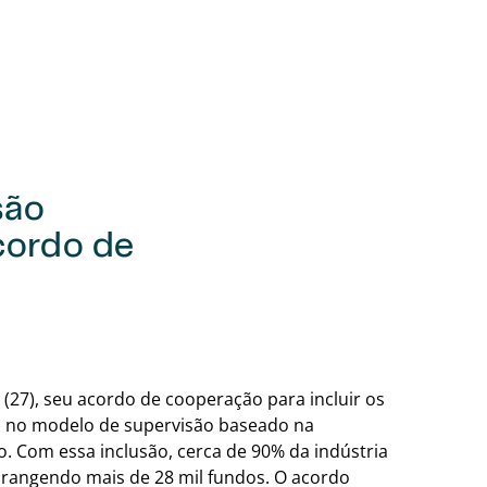
são
cordo de
Voltar para a tab
(27), seu acordo de cooperação para incluir os
s) no modelo de supervisão baseado na
o. Com essa inclusão, cerca de 90% da indústria
brangendo mais de 28 mil fundos. O acordo