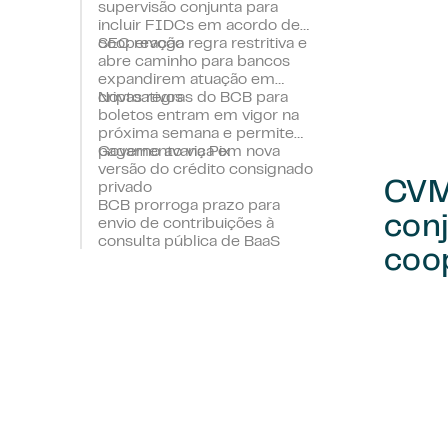
supervisão conjunta para
incluir FIDCs em acordo de
cooperação
SEC revoga regra restritiva e
abre caminho para bancos
expandirem atuação em
criptoativos
Novas regras do BCB para
boletos entram em vigor na
próxima semana e permitem
pagamento via Pix
Governo avança em nova
versão do crédito consignado
CVM
privado
BCB prorroga prazo para
conj
envio de contribuições à
consulta pública de BaaS
coo