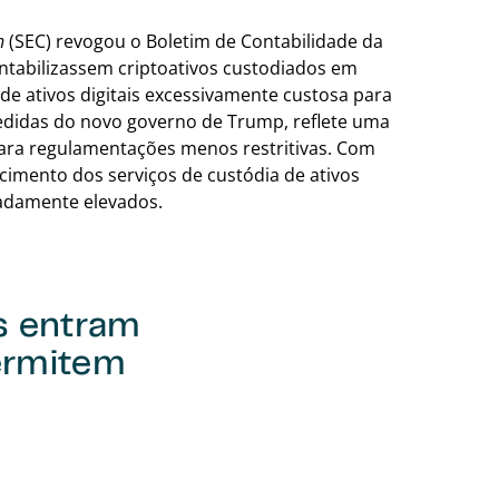
n
(SEC) revogou o Boletim de Contabilidade da
ontabilizassem criptoativos custodiados em
de ativos digitais excessivamente custosa para
didas do novo governo de Trump, reflete uma
para regulamentações menos restritivas. Com
ecimento dos serviços de custódia de ativos
iadamente elevados.
s entram
ermitem
Voltar para a tab