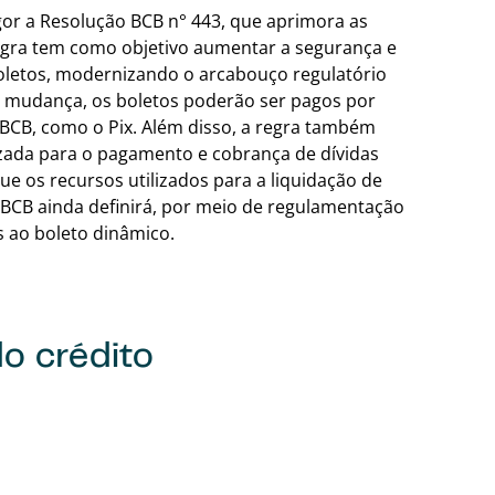
igor a Resolução BCB n° 443, que aprimora as
regra tem como objetivo aumentar a segurança e
boletos, modernizando o arcabouço regulatório
a mudança, os boletos poderão ser pagos por
BCB, como o Pix. Além disso, a regra também
izada para o pagamento e cobrança de dívidas
e os recursos utilizados para a liquidação de
 BCB ainda definirá, por meio de regulamentação
s ao boleto dinâmico.
o crédito
Voltar para a tab