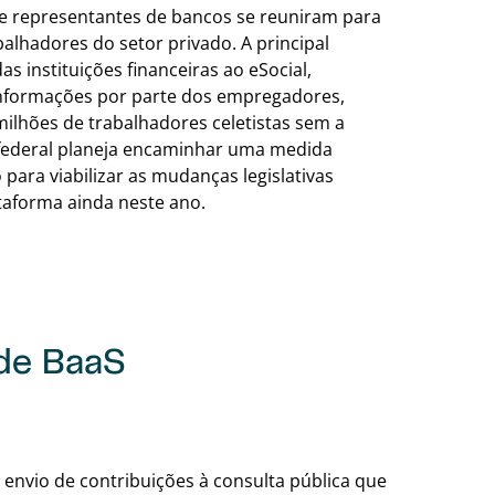
l e representantes de bancos se reuniram para
balhadores do setor privado. A principal
 instituições financeiras ao eSocial,
informações por parte dos empregadores,
milhões de trabalhadores celetistas sem a
federal planeja encaminhar uma medida
 para viabilizar as mudanças legislativas
taforma ainda neste ano.
e
 de BaaS
Voltar para a tabe
a envio de contribuições à consulta pública que