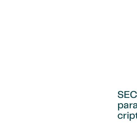
SEC 
par
crip