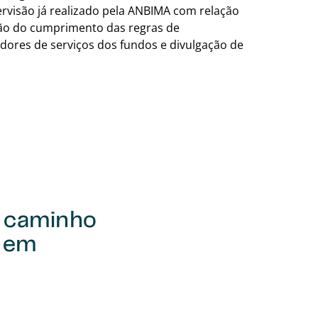
rvisão já realizado pela ANBIMA com relação
cação do cumprimento das regras de
adores de serviços dos fundos e divulgação de
e caminho
o em
Voltar para a tab