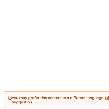
You may prefer this content in a different language.
C
suggestion
.