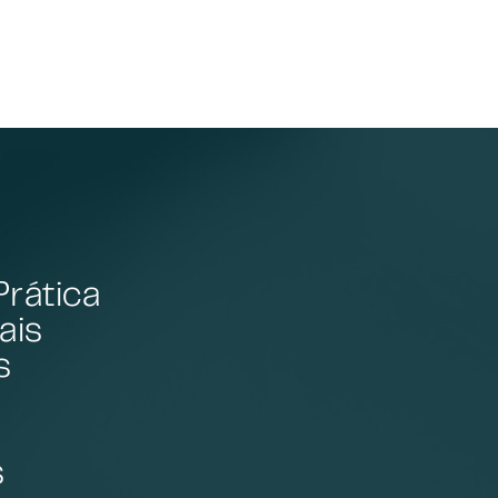
Prática
ais
s
s