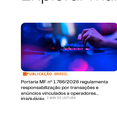
PUBLICAÇÃO
Portaria MF nº 1.766/2026 regulamenta responsabil
BRASIL
Portaria MF nº 1.766/2026 regulamenta
responsabilização por transações e
anúncios vinculados a operadores
19 JUN. 2026
3 MIN DE LEITURA
irregulares