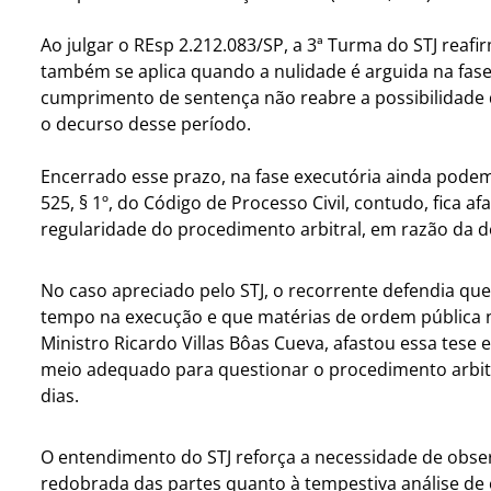
Ao julgar o REsp 2.212.083/SP, a 3ª Turma do STJ reaf
também se aplica quando a nulidade é arguida na fase
cumprimento de sentença não reabre a possibilidade d
o decurso desse período.
Encerrado esse prazo, na fase executória ainda podem 
525, § 1º, do Código de Processo Civil, contudo, fica af
regularidade do procedimento arbitral, em razão da d
No caso apreciado pelo STJ, o recorrente defendia que
tempo na execução e que matérias de ordem pública nã
Ministro Ricardo Villas Bôas Cueva, afastou essa tes
meio adequado para questionar o procedimento arbitra
dias.
O entendimento do STJ reforça a necessidade de obser
redobrada das partes quanto à tempestiva análise de e