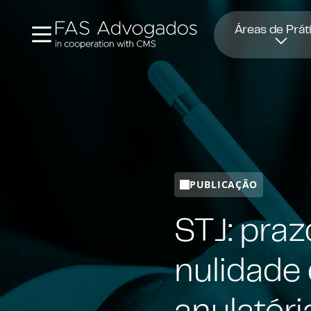
Abre numa nova janela
Áreas de Prát
PUBLICAÇÃO
STJ: praz
nulidade 
anulatóri