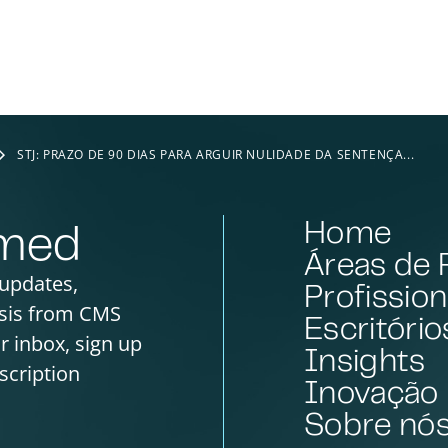
STJ: PRAZO DE 90 DIAS PARA ARGUIR NULIDADE DA SENTENÇA...
Home
rmed
Áreas de 
 updates,
Profission
sis from CMS
Escritório
ur inbox, sign up
Insights
scription
Inovação
Sobre nó