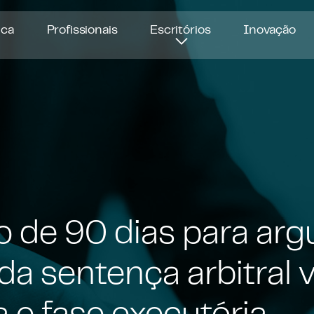
ica
Profissionais
Escritórios
Inovação
o de 90 dias para argu
da sentença arbitral 
a e fase executória