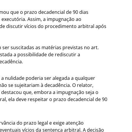
irmou que o prazo decadencial de 90 dias
 executória. Assim, a impugnação ao
e discutir vícios do procedimento arbitral após
ser suscitadas as matérias previstas no art.
astada a possibilidade de rediscutir a
ecadência.
 a nulidade poderia ser alegada a qualquer
o se sujeitariam à decadência. O relator,
e e destacou que, embora a impugnação seja o
l, ela deve respeitar o prazo decadencial de 90
vância do prazo legal e exige atenção
ventuais vícios da sentença arbitral. A decisão