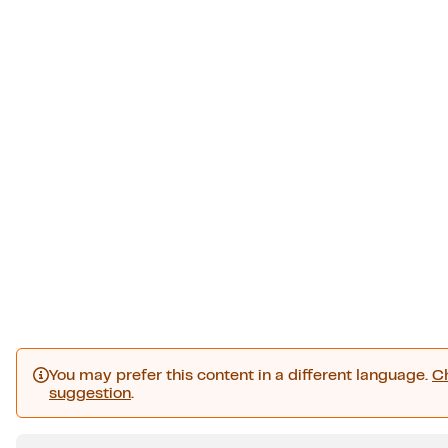
You may prefer this content in a different language.
C
suggestion
.