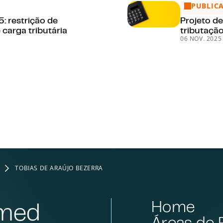
PUBLIC
ição de incentivos fiscais e aumento de carga tributária
Projeto de 
 restrição de
Projeto de
 carga tributária
tributação
06 NOV. 2025
TOBIAS DE ARAÚJO BEZERRA
Home
rmed
Áreas de 