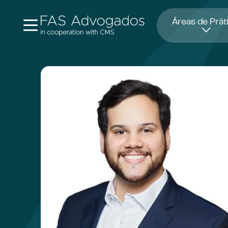
Abre numa nova janela
Áreas de Prát