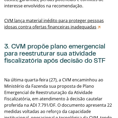
interesse envolvidos na recomendação.
CVM lança material inédito para proteger pessoas
idosas contra ofertas financeiras inadequadas
3. CVM propõe plano emergencial
para reestruturar sua atividade
fiscalizatória após decisão do STF
Voltar
Na última quarta-feira (27), a CVM encaminhou ao
Ministério da Fazenda sua proposta de Plano
Emergencial de Reestruturação da Atividade
Fiscalizatória, em atendimento à decisão cautelar
proferida na ADI 7.791/DF. O documento apresenta 22
medidas voltadas ao reforço da capacidade
institucional, operacional e tecnológica da CVM, tendo