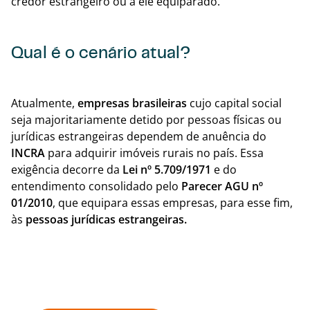
credor estrangeiro ou a ele equiparado.
Qual é o cenário atual?
Voltar
Atualmente,
empresas brasileiras
cujo capital social
seja majoritariamente detido por pessoas físicas ou
jurídicas estrangeiras dependem de anuência do
INCRA
para adquirir imóveis rurais no país. Essa
exigência decorre da
Lei nº 5.709/1971
e do
entendimento consolidado pelo
Parecer
AGU nº
01/2010
, que equipara essas empresas, para esse fim,
às
pessoas
jurídicas estrangeiras.
Fale com a gente!