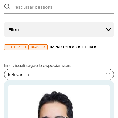
Pesquisar pessoas
Search suggestions will appear below as you type.
Filtro
SOCIETÁRIO
BRASIL
LIMPAR TODOS OS FILTROS
Em visualização 5 especialistas
Relevância