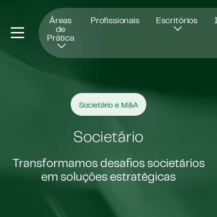
Abre numa nova janela
Áreas
Profissionais
Escritórios
de
Prática
Societário e M&A
Societário
Transformamos desafios societários
em soluções estratégicas