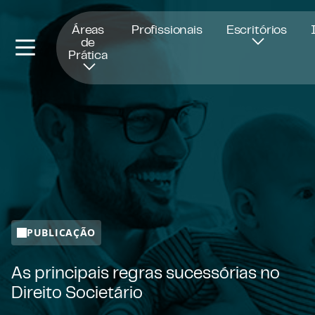
Abre numa nova janela
Áreas
Profissionais
Escritórios
de
Prática
PUBLICAÇÃO
As principais regras sucessórias no
Direito Societário