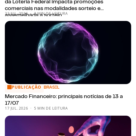
da Loteria Federal impacta promoções
comerciais nas modalidades sorteio e
23 JUL. 2026
3 MIN DE LEITURA
assemelhada a sorteio
PUBLICAÇÃO
Mercado Financeiro: principais notícias de 13 a 17/07
BRASIL
Mercado Financeiro: principais notícias de 13 a
17/07
17 JUL. 2026
5 MIN DE LEITURA